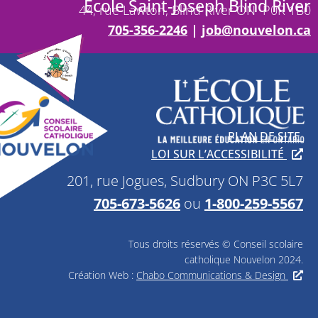
École Saint-Joseph Blind River
44, rue Lawton, Blind River ON P0R 1B0
705-356-2246
|
job@nouvelon.ca
PLAN DE SITE
LOI SUR L’ACCESSIBILITÉ
201, rue Jogues, Sudbury ON P3C 5L7
705-673-5626
ou
1-800-259-5567
Tous droits réservés © Conseil scolaire
catholique Nouvelon 2024.
Création Web :
Chabo Communications & Design